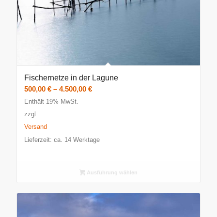
Fischernetze in der Lagune
Preisspanne:
500,00
€
–
4.500,00
€
500,00 €
Enthält 19% MwSt.
bis
zzgl.
4.500,00 €
Versand
Lieferzeit: ca. 14 Werktage
Ausführung wählen