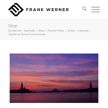
Shop
Du bist hier:
Startseite
/
Shop
/
Fine Art Prints
/
Venice - Colourful
/
Skyline at Sunset from Arsenale