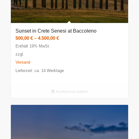
Sunset in Crete Senesi at Baccoleno
Preisspanne:
500,00
€
–
4.500,00
€
500,00 €
Enthält 19% MwSt.
bis
zzgl.
4.500,00 €
Versand
Lieferzeit: ca. 14 Werktage
Ausführung wählen