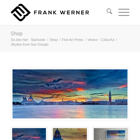
Shop
Du bist hier:
Startseite
/
Shop
/
Fine Art Prints
/
Venice - Colourful
/
Skyline from San Giorgio