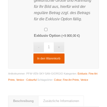
gewünschte Größe und Rahmung
für Ihr Bild aus, hierfür wird der
reguläre Betrag zzgl. des Betrags
für die Exklusiv Option fällig.
Exklusiv Option
(+
9.900,00
€
)
In den Warenkorb
Artikelnummer:
PFW-VEN-SKY-SAN-GIORGIO
Kategorien:
Exklusiv
,
Fine Art
Prints
,
Venice - Colourful
Schlagwörter:
Colour
,
Fine Art Prints
,
Venice
Beschreibung
Zusätzliche Informationen