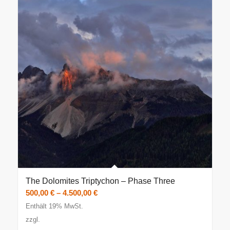
The Dolomites Triptychon – Phase Three
Preisspanne:
500,00
€
–
4.500,00
€
500,00 €
Enthält 19% MwSt.
bis
zzgl.
4.500,00 €