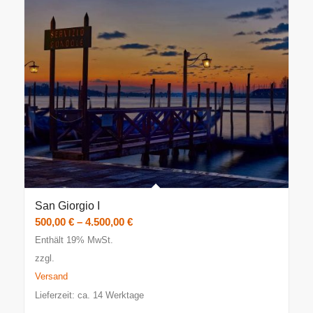
San Giorgio I
Preisspanne:
500,00
€
–
4.500,00
€
500,00 €
Enthält 19% MwSt.
bis
zzgl.
4.500,00 €
Versand
Lieferzeit: ca. 14 Werktage