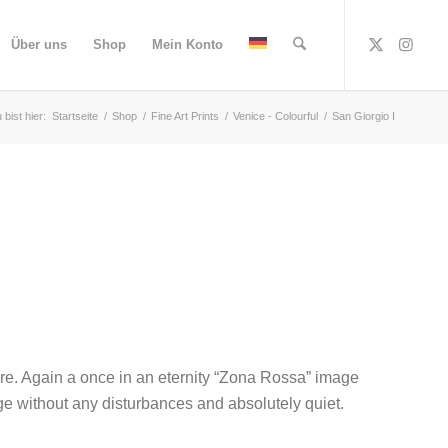
Über uns
Shop
Mein Konto
 bist hier:
Startseite
/
Shop
/
Fine Art Prints
/
Venice - Colourful
/
San Giorgio I
re. Again a once in an eternity “Zona Rossa” image
 without any disturbances and absolutely quiet.