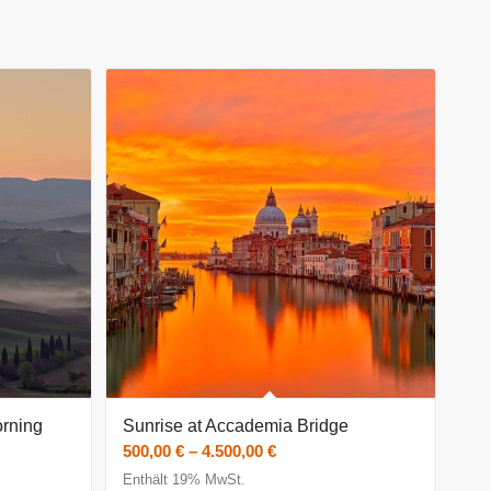
orning
Sunrise at Accademia Bridge
nne:
Preisspanne:
500,00
€
–
4.500,00
€
500,00 €
Enthält 19% MwSt.