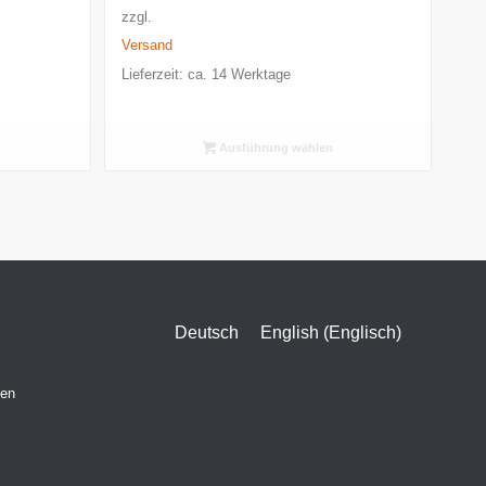
bis
zzgl.
€
4.500,00 €
Versand
Lieferzeit: ca. 14 Werktage
Ausführung wählen
Deutsch
English
(
Englisch
)
gen