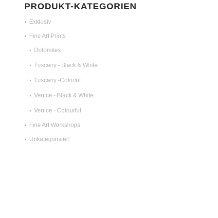
PRODUKT-KATEGORIEN
Exklusiv
Fine Art Prints
Dolomites
Tuscany - Black & White
Tuscany -Colorful
Venice - Black & White
Venice - Colourful
Fine Art Workshops
Unkategorisiert