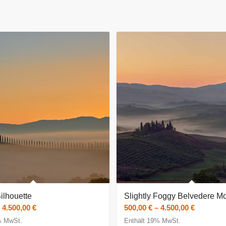
ilhouette
Slightly Foggy Belvedere M
Preisspanne:
Preisspa
–
4.500,00
€
500,00
€
–
4.500,00
€
500,00 €
500,00 €
% MwSt.
Enthält 19% MwSt.