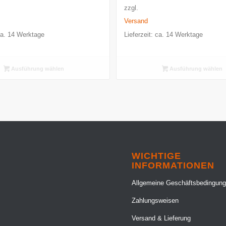
bis
bis
zzgl.
4.500,00 €
4.500,00 
Versand
 ca. 14 Werktage
Lieferzeit: ca. 14 Werktage
Ausführung wählen
Ausführung wählen
WICHTIGE
INFORMATIONEN
Allgemeine Geschäftsbedingun
Zahlungsweisen
Versand & Lieferung