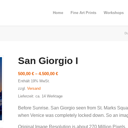
Home
Fine Art Prints
Workshops
Du
San Giorgio I
Preisspanne:
500,00
€
–
4.500,00
€
500,00 €
Enthält 19% MwSt.
bis
zzgl.
Versand
4.500,00 €
Lieferzeit: ca. 14 Werktage
Before Sunrise. San Giorgio seen from St. Marks Squa
when Venice was completely locked down. So an image
Original Image Resolution is about 270 Million Pixels.