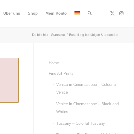
Über uns
Shop
Mein Konto
Du bist hier:
Startseite
/
Bestellung bestätigen & absenden
Home
Fine Art Prints
Venice in Cinemascope – Colourful
Venice
Venice in Cinemascope – Black and
Whites
Tuscany – Colorful Tuscany