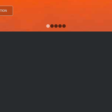
TION
1
2
3
4
5
Fine-Art Workshops
twerke von Frank Werner. Hier können Sie die Werke von
seiner High End Fine-Art Fotografie Workshops – von der