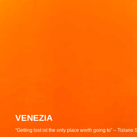
VENEZIA
“Getting lost ist the only place worth going to” – Tiziano