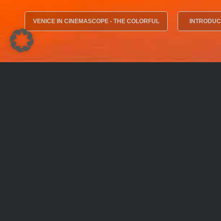
VENICE IN CINEMASCOPE - THE COLORFUL
INTRODUC
Frank Werner – Fine Art Fotografie und 
Willkommen in der Welt der Fine-Art Fotografie & Kuns
Frank Werner erwerben oder sich fotografisch in einem 